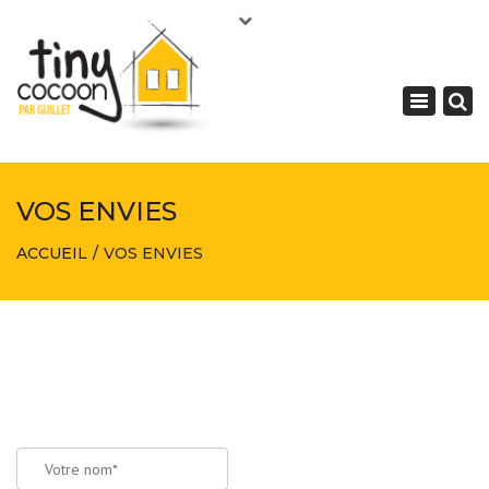
×
DEVIS
02.51.07.31.01
Toggle
navigation
VOS ENVIES
ACCUEIL
VOS ENVIES
CONTACTEZ-
NOUS